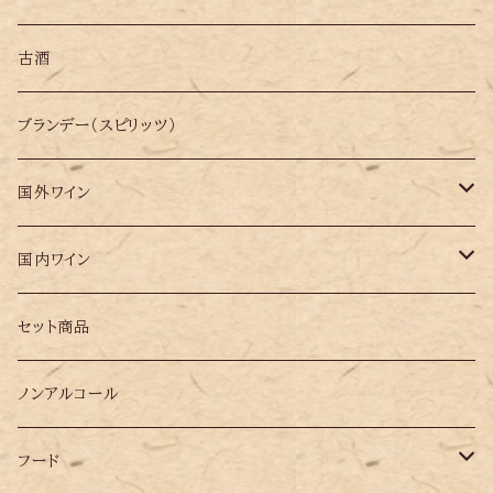
古酒
ブランデー（スピリッツ）
国外ワイン
イタリア
国内ワイン
オーストリア
岩手県
セット商品
ギリシャ
ノンアルコール
スペイン
フード