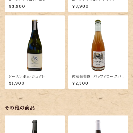
¥3,900
¥3,900
シードル ポム・シュクレ
佐藤葡萄園 バッファロー スパ
ークリング
¥1,900
¥2,300
その他の商品