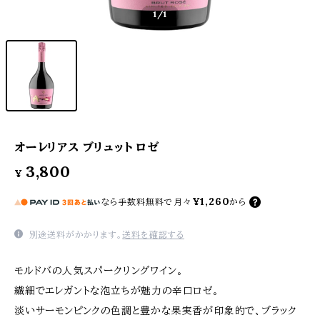
1
/1
オーレリアス ブリュット ロゼ
3,800
¥
¥1,260
なら
手数料無料で
月々
から
別途送料がかかります。
送料を確認する
モルドバの人気スパークリングワイン。
繊細でエレガントな泡立ちが魅力の辛口ロゼ。
淡いサーモンピンクの色調と豊かな果実香が印象的で、ブラック