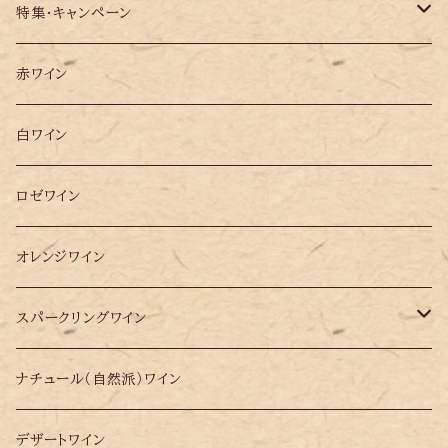
特集・キャンペーン
ソムリエ松田 2025年 ベスト10選ワイン
赤ワイン
大阪万博ポルトガル・パビリオンで提供したワイン10選
白ワイン
ロゼワイン
オレンジワイン
スパークリングワイン
シードル
ナチュール（自然派）ワイン
シャンパン
デザートワイン