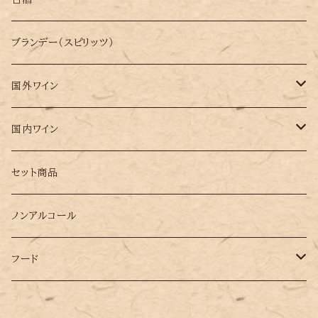
ブランデー（スピリッツ）
国外ワイン
イタリア
国内ワイン
オーストリア
岩手県
セット商品
ギリシャ
ノンアルコール
スペイン
フード
チリ
datsuoji シリーズ