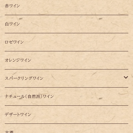
ソムリエ松田 2025年 ベスト10選ワイン
赤ワイン
大阪万博ポルトガル・パビリオンで提供したワイン10選
白ワイン
ロゼワイン
オレンジワイン
スパークリングワイン
シードル
ナチュール（自然派）ワイン
シャンパン
デザートワイン
古酒