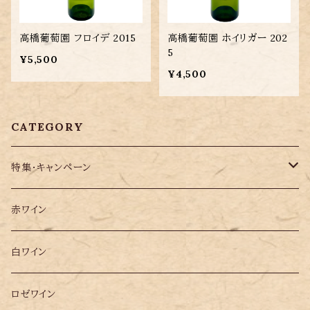
高橋葡萄園 フロイデ 2015
高橋葡萄園 ホイリガー 202
5
¥5,500
¥4,500
CATEGORY
特集・キャンペーン
ソムリエ松田 2025年 ベスト10選ワイン
赤ワイン
大阪万博ポルトガル・パビリオンで提供したワイン10選
白ワイン
ロゼワイン