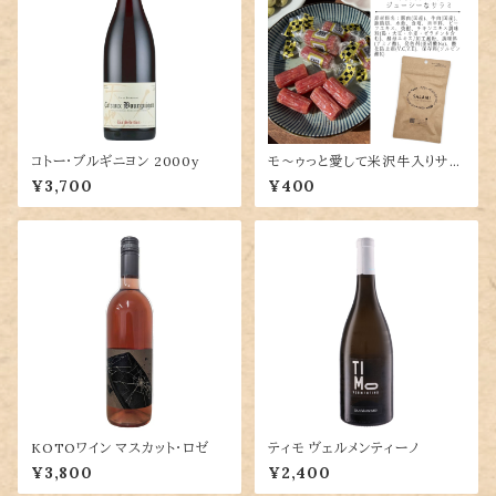
コトー・ブルギニヨン 2000y
モ～ゥっと愛して米沢牛入りサラ
ミ
¥3,700
¥400
KOTOワイン マスカット・ロゼ
ティモ ヴェルメンティーノ
¥3,800
¥2,400