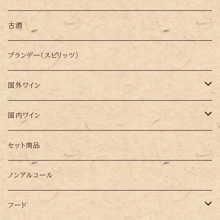
古酒
ブランデー（スピリッツ）
国外ワイン
イタリア
国内ワイン
オーストリア
岩手県
セット商品
ギリシャ
ノンアルコール
スペイン
フード