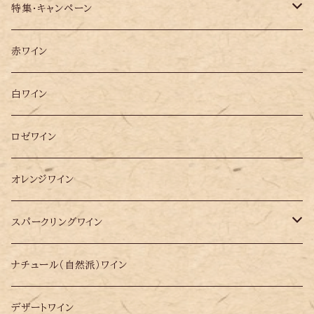
特集・キャンペーン
ソムリエ松田 2025年 ベスト10選ワイン
赤ワイン
大阪万博ポルトガル・パビリオンで提供したワイン10選
白ワイン
ロゼワイン
オレンジワイン
スパークリングワイン
シードル
ナチュール（自然派）ワイン
シャンパン
デザートワイン