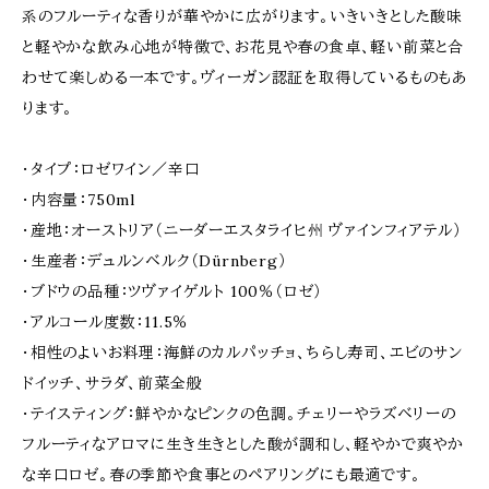
系のフルーティな香りが華やかに広がります。いきいきとした酸味
と軽やかな飲み心地が特徴で、お花見や春の食卓、軽い前菜と合
わせて楽しめる一本です。ヴィーガン認証を取得しているものもあ
ります。
・タイプ：ロゼワイン／辛口
・内容量：750ml
・産地：オーストリア（ニーダーエスタライヒ州 ヴァインフィアテル）
・生産者：デュルンベルク（Dürnberg）
・ブドウの品種：ツヴァイゲルト 100％（ロゼ）
・アルコール度数：11.5％
・相性のよいお料理：海鮮のカルパッチョ、ちらし寿司、エビのサン
ドイッチ、サラダ、前菜全般
・テイスティング：鮮やかなピンクの色調。チェリーやラズベリーの
フルーティなアロマに生き生きとした酸が調和し、軽やかで爽やか
な辛口ロゼ。春の季節や食事とのペアリングにも最適です。