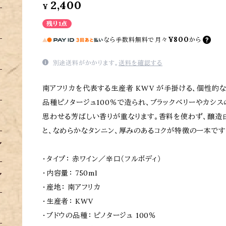
2,400
¥
残り1点
¥800
なら
手数料無料で
月々
から
別途送料がかかります。
送料を確認する
南アフリカを代表する生産者 KWV が手掛ける、個性的
品種ピノタージュ100％で造られ、ブラックベリーやカシ
思わせる芳ばしい香りが重なります。香料を使わず、醸造
と、なめらかなタンニン、厚みのあるコクが特徴の一本です
・タイプ： 赤ワイン／辛口（フルボディ）
・内容量： 750ml
・産地： 南アフリカ
・生産者： KWV
・ブドウの品種： ピノタージュ 100％