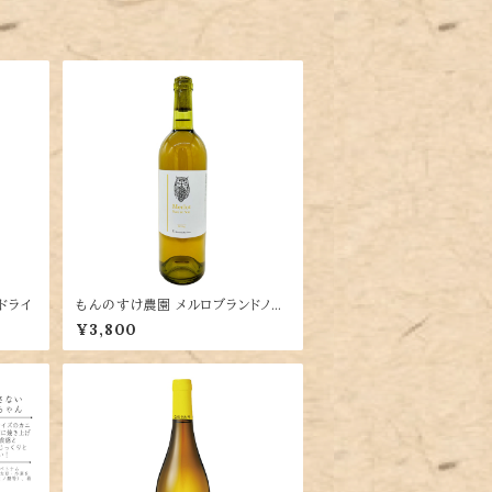
ドライ
もんのすけ農園 メルロブランドノワ
ール
¥3,800