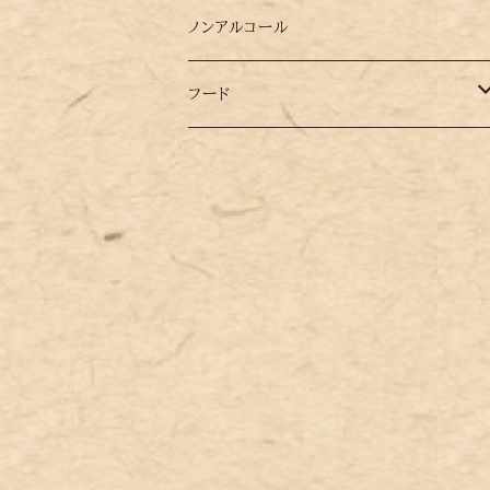
ギリシャ
ノンアルコール
スペイン
フード
チリ
datsuoji シリーズ
ドイツ
ニュージーランド
フランス
ポルトガル