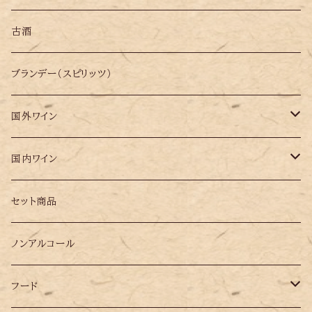
古酒
ブランデー（スピリッツ）
国外ワイン
イタリア
国内ワイン
オーストリア
岩手県
セット商品
ギリシャ
ノンアルコール
スペイン
フード