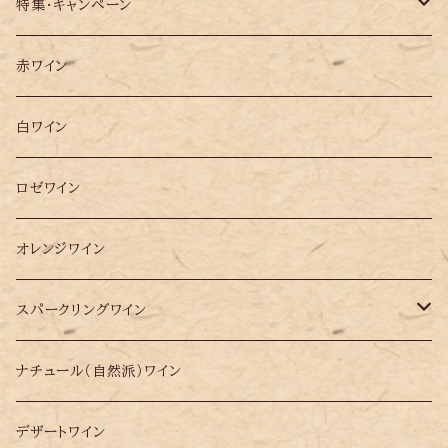
特集・キャンペーン
ソムリエ松田 2025年 ベスト10選ワイン
赤ワイン
大阪万博ポルトガル・パビリオンで提供したワイン10選
白ワイン
ロゼワイン
オレンジワイン
スパークリングワイン
シードル
ナチュール（自然派）ワイン
シャンパン
デザートワイン